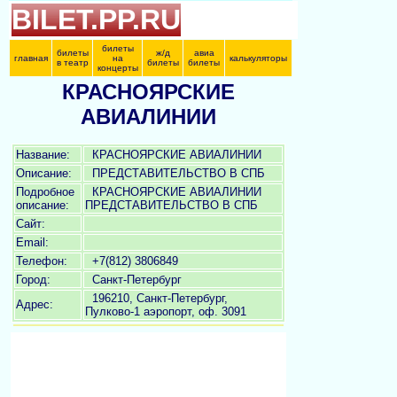
BILET.PP.RU
билеты
билеты
ж/д
авиа
главная
на
калькуляторы
в театр
билеты
билеты
концерты
КРАСНОЯРСКИЕ
АВИАЛИНИИ
Название:
КРАСНОЯРСКИЕ АВИАЛИНИИ
Описание:
ПРЕДСТАВИТЕЛЬСТВО В СПБ
Подробное
КРАСНОЯРСКИЕ АВИАЛИНИИ
описание:
ПРЕДСТАВИТЕЛЬСТВО В СПБ
Сайт:
Email:
Телефон:
+7(812) 3806849
Город:
Санкт-Петербург
196210, Санкт-Петербург,
Адрес:
Пулково-1 аэропорт, оф. 3091