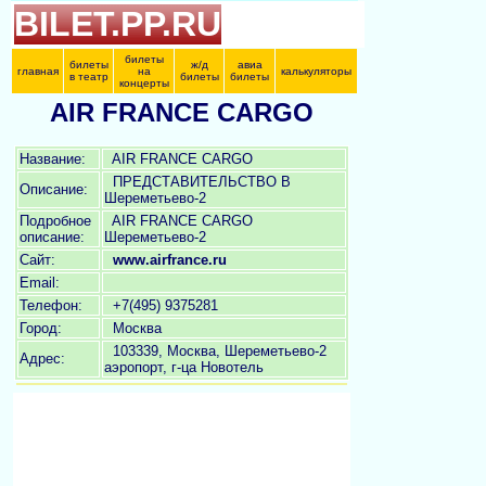
BILET.PP.RU
билеты
билеты
ж/д
авиа
главная
на
калькуляторы
в театр
билеты
билеты
концерты
AIR FRANCE CARGO
Название:
AIR FRANCE CARGO
ПРЕДСТАВИТЕЛЬСТВО В
Описание:
Шереметьево-2
Подробное
AIR FRANCE CARGO
описание:
Шереметьево-2
Сайт:
www.airfrance.ru
Email:
Телефон:
+7(495) 9375281
Город:
Москва
103339, Москва, Шереметьево-2
Адрес:
аэропорт, г-ца Новотель